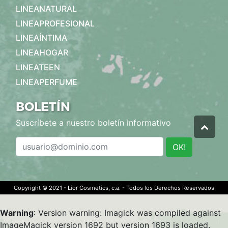
LINEANATURAL
LINEAPROFESIONAL
LINEAÍNTIMA
LINEAHOGAR
LINEATEEN
LINEAPERFUME
BOLETÍN
Suscríbete a nuestro boletín informativo
OK!
Copyright © 2021 - Lior Cosmetics, c.a. - Todos los Derechos Reservados
Warning
: Version warning: Imagick was compiled against
ImageMagick version 1692 but version 1693 is loaded.